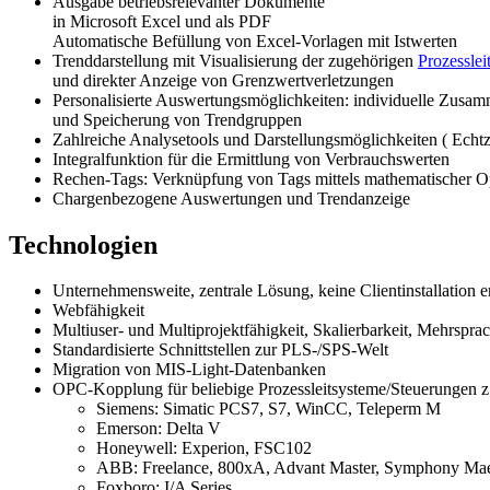
Ausgabe betriebsrelevanter Dokumente
Die Analyse der gesammelten Daten ermöglicht es, Optimierungspotenz
in Microsoft Excel und als PDF
führen, was wiederum die Effizienz steigert und Kosten senkt.
Automatische Befüllung von Excel-Vorlagen mit Istwerten
Trenddarstellung mit Visualisierung der zugehörigen
Prozessle
und direkter Anzeige von Grenzwertverletzungen
Vorausschauende Wartung
Personalisierte Auswertungsmöglichkeiten: individuelle Zusam
und Speicherung von Trendgruppen
Die Erfassung und Analyse von Prozessdaten kann auch für die vorau
Zahlreiche Analysetools und Darstellungsmöglichkeiten ( Echtze
erkennen, was ungeplante Stillstände und teure Reparaturen minimiert
Integralfunktion für die Ermittlung von Verbrauchswerten
Rechen-Tags: Verknüpfung von Tags mittels mathematischer O
Technologische Umsetzung
Chargenbezogene Auswertungen und Trendanzeige
Für eine effektive Prozessdatenerfassung kommen verschiedene Techn
Technologien
die Speicherung und Verwaltung der Daten übernehmen. Mit Hilfe mod
Lernen spielen dabei eine immer größere Rolle, da sie komplexe Mus
Unternehmensweite, zentrale Lösung, keine Clientinstallation e
Webfähigkeit
Fazit
Multiuser- und Multiprojektfähigkeit, Skalierbarkeit, Mehrspr
Standardisierte Schnittstellen zur PLS-/SPS-Welt
Die Prozessdatenerfassung ist ein unverzichtbarer Bestandteil moderne
Migration von MIS-Light-Datenbanken
liefert auch die Grundlage für innovative Ansätze wie die vorausscha
OPC-Kopplung für beliebige Prozessleitsysteme/Steuerungen z
entscheidenden Wettbewerbsvorteil und positionieren sich erfolgreich
Siemens: Simatic PCS7, S7, WinCC, Teleperm M
Es hilft Ihnen, Probleme zu lösen, neue Möglichkeiten zu entdecken un
Emerson: Delta V
Honeywell: Experion, FSC102
ABB: Freelance, 800xA, Advant Master, Symphony Maes
Foxboro: I/A Series