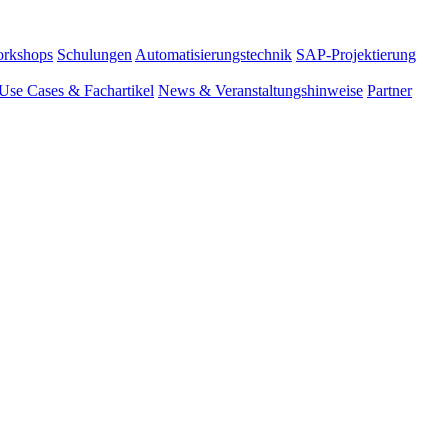
rkshops
Schulungen
Automatisierungstechnik
SAP-Projektierung
Use Cases & Fachartikel
News & Veranstaltungshinweise
Partner
Prozessdatenarchivierung APP
ng Software Prozessdaten