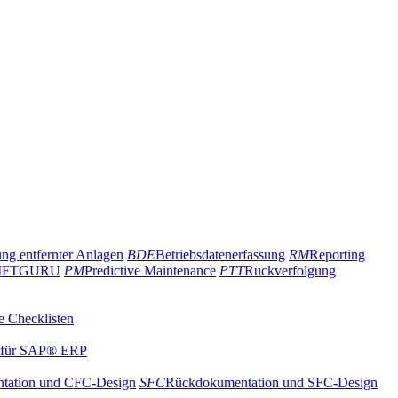
g entfernter Anlagen
BDE
Betriebsdatenerfassung
RM
Reporting
IFTGURU
PM
Predictive Maintenance
PTT
Rückverfolgung
 Checklisten
t für SAP® ERP
tation und CFC-Design
SFC
Rückdokumentation und SFC-Design