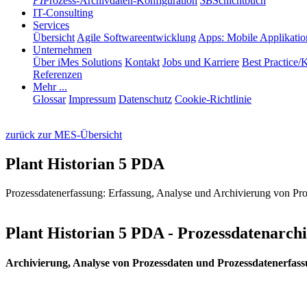
PI
Prozess-Archivdaten-Konfiguration
SB
Schichtbuch
IT-Consulting
Services
Übersicht
Agile Softwareentwicklung
Apps: Mobile Applikati
Unternehmen
Über iMes Solutions
Kontakt
Jobs und Karriere
Best Practice/
Referenzen
Mehr ...
Glossar
Impressum
Datenschutz
Cookie-Richtlinie
zurück zur MES-Übersicht
Plant Historian 5 PDA
Prozessdatenerfassung: Erfassung, Analyse und Archivierung von Pr
Plant Historian 5 PDA - Prozessdatenarch
Prozessdaten SOFTWARE PDE P
Digitale Prozessdatenerfassung
Archivierung, Analyse von Prozessdaten und Prozessdatenerfas
Analyse - Prozessdatenanalyse