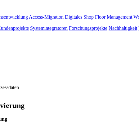
onsentwicklung
Access-Migration
Digitales Shop Floor Management
Wo
Kundenprojekte
Systemintegratoren
Forschungsprojekte
Nachhaltigkeit
ozessdaten
ivierung
rozessdatenerfassung APP PDA 
 PDA System Prozessdatenerfassu
sung