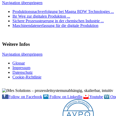
Pharmazeutische Industrie
Navigation überspringen
Produktionsnachverfolgung bei Magna BDW Technologies ...
Hier ist die Prozessdatenerfassung besonders wichtig, um die Einhalt
Ihr Weg zur digitalen Produktion ...
Wirksamkeit der Produkte sicherzustellen.
Sichere Prozesssteuerung in der chemischen Industrie ...
Maschinendatenerfassung für die digitale Produktion
Lebensmittelindustrie
Die Überwachung von Temperatur, Feuchtigkeit und anderen kritisch
gewährleisten und die Lebensmittelsicherheit zu garantieren.
Weitere Infos
Automobilindustrie
Navigation überspringen
Prozessdatenerfassung wird in der Automobilproduktion eingesetzt, u
Glossar
Robotersteuerung und die Qualitätssicherung in Echtzeit ein.
Impressum
Datenschutz
Cookie-Richtlinie
Herausforderungen bei der Prozessdatenerfassung
Trotz der zahlreichen Vorteile stehen Unternehmen vor einigen Her
Follow on Facebook
Follow on LinkedIn
Youtube
Op
Datenintegration
In vielen Produktionsumgebungen gibt es eine Vielzahl von Geräten u
sein.