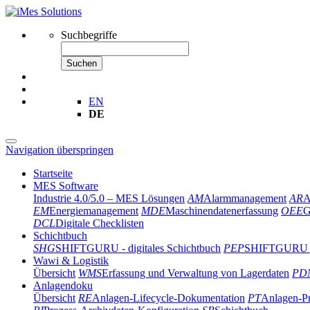
Suchbegriffe
Suchen
EN
DE
Navigation überspringen
Startseite
MES Software
Industrie 4.0/5.0 – MES Lösungen
AM
Alarmmanagement
AR
A
EM
Energiemanagement
MDE
Maschinendatenerfassung
OEE
G
DCL
Digitale Checklisten
Schichtbuch
SHG
SHIFTGURU - digitales Schichtbuch
PEP
SHIFTGURU Ad
Wawi & Logistik
Übersicht
WMS
Erfassung und Verwaltung von Lagerdaten
PD
Anlagendoku
Übersicht
RE
Anlagen-Lifecycle-Dokumentation
PT
Anlagen-Pr