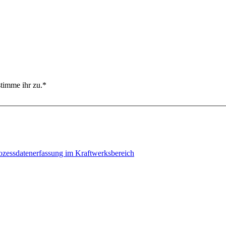
s Verständnis zu vertiefen, hier weitere Informationen zu verschiede
re- und Softwarekomponenten, die gemeinsam Daten aus Produktionsproz
stimme ihr zu.*
, Feuchtigkeit, Vibrationen, Geschwindigkeit, Durchflussrate und viel
ezoelektrische Sensoren.
n sie in ein für die Weiterverarbeitung geeignetes Format um. Sie spie
ozessdatenerfassung im Kraftwerksbereich
en, werden verschiedene Kommunikationsprotokolle und Schnittstell