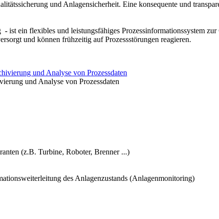
ualitätssicherung und Anlagensicherheit. Eine konsequente und transpa
d Qualitätssicherung
 Optimierung industrieller Abläufe und die Sicherstellung hoher Produk
g
-
ist ein flexibles und leistungsfähiges Prozessinformationssystem z
und kontinuierliche Erfassung von Prozessdaten eine tiefgehende Analys
ersorgt und können frühzeitig auf Prozessstörungen reagieren.
n und Auswerten von Daten, die während eines Produktionsprozesses g
hivierung und Analyse von Prozessdaten
re relevante Größen. Die genaue und lückenlose Erfassung dieser Param
duktqualität sicherzustellen.
hlreiche Vorteile: Transparenz und Nachverfolgbarkeit: Durch die kontin
ufe. Diese Nachverfolgbarkeit ist essenziell, um Ursachen für etwaige 
nten (z.B. Turbine, Roboter, Brenner ...)
ormationsweiterleitung des Anlagenzustands (Anlagenmonitoring)
ng. Durch den Vergleich der erfassten Daten mit den definierten Sollw