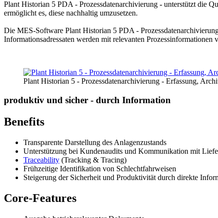
Plant Historian 5 PDA - Prozessdatenarchivierung
-
unterstützt die Q
Prozessdatenerfassung: Ein Schlüssel zur Effizienzsteigerung un
ermöglicht es, diese nachhaltig umzusetzen.
Die Erfassung von Prozessdaten ist ein entscheidender Faktor für die
Die MES-Software Plant Historian 5 PDA - Prozessdatenarchivierun
Automatisierung und Digitalisierung setzen, ermöglicht die präzise 
Informationsadressaten werden mit relevanten Prozessinformationen v
Bedeutung der Prozessdatenerfassung
Prozessdatenerfassung umfasst das systematische Sammeln, Speicher
Plant Historian 5 - Prozessdatenarchivierung - Erfassung, Arc
Druck, Durchflussraten, Produktionsgeschwindigkeit und viele weite
erkennen, Engpässe zu identifizieren und eine gleichbleibend hohe Pro
produktiv und sicher - durch Information
Vorteile der Prozessdatenerfassung
Benefits
Die Implementierung einer effektiven Prozessdatenerfassung bietet za
Unternehmen eine vollständige Transparenz über ihre Produktionsablä
Transparente Darstellung des Anlagenzustands
Unterstützung bei Kundenaudits und Kommunikation mit Liefera
Traceability
(Tracking & Tracing)
Qualitätssicherung
Frühzeitige Identifikation von Schlechtfahrweisen
Steigerung der Sicherheit und Produktivität durch direkte Inf
Prozessdaten bieten wertvolle Informationen für die Qualitätssicheru
korrigierende Maßnahmen eingeleitet werden.
Core-Features
Optimierungspotenzial