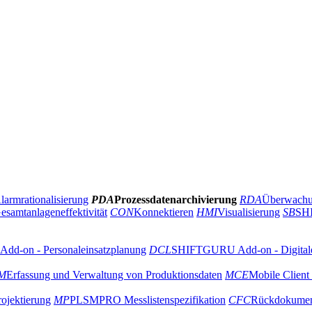
larmrationalisierung
PDA
Prozessdatenarchivierung
RDA
Überwachun
esamtanlageneffektivität
CON
Konnektieren
HMI
Visualisierung
SB
SH
d-on - Personaleinsatzplanung
DCL
SHIFTGURU Add-on - Digitale
M
Erfassung und Verwaltung von Produktionsdaten
MCE
Mobile Clien
ojektierung
MP
PLSMPRO Messlistenspezifikation
CFC
Rückdokumen