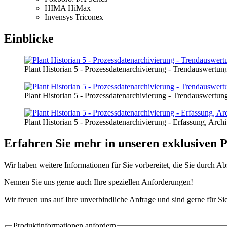
Prozessdaten SOFTWARE PDE Prozessdatenerfassung APP PDA Pr
HIMA HiMax
Analyse - Prozessdatenanalyse
Invensys Triconex
Daten ist ein Prozess, der Ihnen hilft, Ihre Ziele zu erreichen. Es hil
Einblicke
verbessern und erfolgreicher zu werden.
Prozessdaten SOFTWARE PDE Prozessdatenerfassung APP PDA Pr
Plant Historian 5 - Prozessdatenarchivierung - Trendauswertu
Analyse - Prozessdatenanalyse
Das Datenprodukt ist ein Prozess, der Ihnen hilft, schneller zu arbeite
Plant Historian 5 - Prozessdatenarchivierung - Trendauswert
intelligenter zu arbeiten.
Prozessdaten SOFTWARE PDE Prozessdatenerfassung APP PDA Prozessdatenarc
Plant Historian 5 - Prozessdatenarchivierung - Erfassung, Arc
Dank künstlicher Intelligenz werden Ihre Inhalte immer optimal sein. Da
Erfahren Sie mehr in unseren exklusiven 
Prozessdaten SOFTWARE PDE Prozessdatenerfassung APP PDA Prozessdatenarchivierung AP
Wir haben weitere Informationen für Sie vorbereitet, die Sie durch 
Ein Prozess, der Ihnen hilft, schneller und effektiver zu arbeiten: Es is
Nennen Sie uns gerne auch Ihre speziellen Anforderungen!
Prozessdaten Software - Prozessdatenerfassung Prozessdaten Ana
Wir freuen uns auf Ihre unverbindliche Anfrage und sind gerne für Si
Mit daten können Sie Ihre Prozesse optimieren und schneller erledigen.
Produktinformationen anfordern